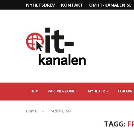
NYHETSBREV
KONTAKT
OM IT-KANALEN.SE
HEM
PARTNERZONE
NYHETER
IT-KARR
Home
-
Fredrik Björk
TAGG:
F