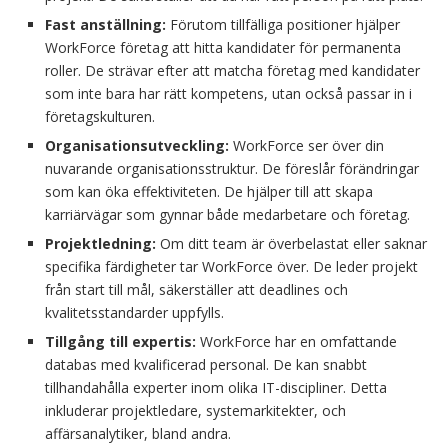
Fast anställning:
Förutom tillfälliga positioner hjälper
WorkForce företag att hitta kandidater för permanenta
roller. De strävar efter att matcha företag med kandidater
som inte bara har rätt kompetens, utan också passar in i
företagskulturen.
Organisationsutveckling:
WorkForce ser över din
nuvarande organisationsstruktur. De föreslår förändringar
som kan öka effektiviteten. De hjälper till att skapa
karriärvägar som gynnar både medarbetare och företag.
Projektledning:
Om ditt team är överbelastat eller saknar
specifika färdigheter tar WorkForce över. De leder projekt
från start till mål, säkerställer att deadlines och
kvalitetsstandarder uppfylls.
Tillgång till expertis:
WorkForce har en omfattande
databas med kvalificerad personal. De kan snabbt
tillhandahålla experter inom olika IT-discipliner. Detta
inkluderar projektledare, systemarkitekter, och
affärsanalytiker, bland andra.