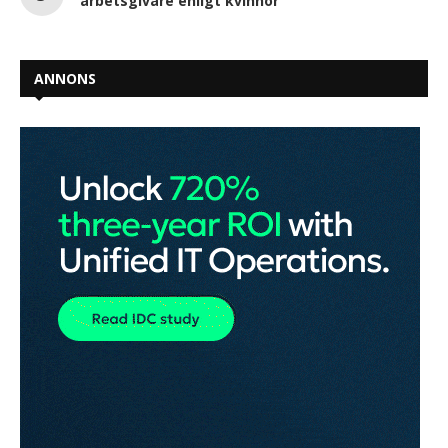
arbetsgivare enligt kvinnor
ANNONS