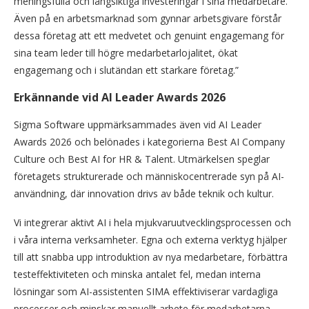
meningsfulla och långsiktiga investeringar i sina medarbetare.
Även på en arbetsmarknad som gynnar arbetsgivare förstår
dessa företag att ett medvetet och genuint engagemang för
sina team leder till högre medarbetarlojalitet, ökat
engagemang och i slutändan ett starkare företag.”
Erkännande vid AI Leader Awards 2026
Sigma Software uppmärksammades även vid AI Leader
Awards 2026 och belönades i kategorierna Best AI Company
Culture och Best AI for HR & Talent. Utmärkelsen speglar
företagets strukturerade och människocentrerade syn på AI-
användning, där innovation drivs av både teknik och kultur.
Vi integrerar aktivt AI i hela mjukvaruutvecklingsprocessen och
i våra interna verksamheter. Egna och externa verktyg hjälper
till att snabba upp introduktion av nya medarbetare, förbättra
testeffektiviteten och minska antalet fel, medan interna
lösningar som AI-assistenten SIMA effektiviserar vardagliga
processer och minskar manuellt arbete för medarbetarna.