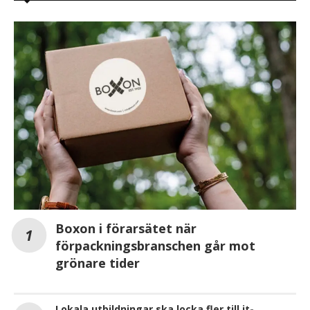
Boxon i förarsätet när
förpackningsbranschen går mot
grönare tider
Lokala utbildningar ska locka fler till it-