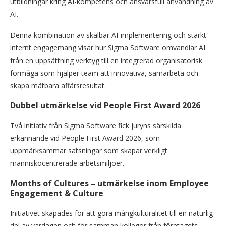
utbildningar kring AI-kompetens och ansvarsfull användning av
AI.
Denna kombination av skalbar AI-implementering och starkt
internt engagemang visar hur Sigma Software omvandlar AI
från en uppsättning verktyg till en integrerad organisatorisk
förmåga som hjälper team att innovativa, samarbeta och
skapa mätbara affärsresultat.
Dubbel utmärkelse vid People First Award 2026
Två initiativ från Sigma Software fick juryns särskilda
erkännande vid People First Award 2026, som
uppmärksammar satsningar som skapar verkligt
människocentrerade arbetsmiljöer.
Months of Cultures – utmärkelse inom Employee
Engagement & Culture
Initiativet skapades för att göra mångkulturalitet till en naturlig
del av vardagen och för samman kollegor från företagets