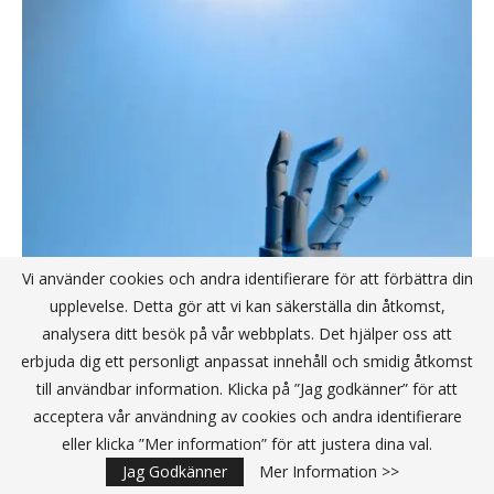
Vi använder cookies och andra identifierare för att förbättra din
upplevelse. Detta gör att vi kan säkerställa din åtkomst,
Wiz Research: AI-användningen i molnmiljöer
analysera ditt besök på vår webbplats. Det hjälper oss att
blir allt mer fragmenterad
erbjuda dig ett personligt anpassat innehåll och smidig åtkomst
till användbar information. Klicka på ”Jag godkänner” för att
Publicerat av:
Redaktionen
2026-07-16
acceptera vår användning av cookies och andra identifierare
eller klicka ”Mer information” för att justera dina val.
68 procent av AI-användningen i molnet sker indirekt via
Jag Godkänner
Mer Information >>
programvara hos tredjepart och utanför organisationernas