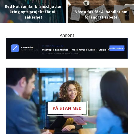
Red Hat samlar branschjättar
kring nytt projekt för AI-
Nästa fas för AI handlar om
säkerhet
förändrat arbete
Annons
PÅ STAN MED