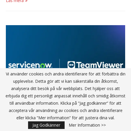
Läs mera
Vi använder cookies och andra identifierare för att förbättra din
upplevelse. Detta gör att vi kan säkerställa din åtkomst,
analysera ditt besök på vår webbplats. Det hjälper oss att
erbjuda dig ett personligt anpassat innehåll och smidig åtkomst
till användbar information. Klicka på ”Jag godkänner” för att
acceptera vår användning av cookies och andra identifierare
TeamViewer och ServiceNow inleder
eller klicka ”Mer information” för att justera dina val.
strategiskt partnerskap för att accelerera
Jag Godkänner
Mer Information >>
autonom IT-drift