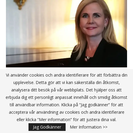
Vi använder cookies och andra identifierare för att förbättra din
Hennes röda tråd i yrkeslivet är förändring
upplevelse. Detta gör att vi kan säkerställa din åtkomst,
analysera ditt besök på vår webbplats. Det hjälper oss att
Publicerat av:
Redaktionen
2017-11-23
erbjuda dig ett personligt anpassat innehåll och smidig åtkomst
till användbar information. Klicka på ”Jag godkänner” för att
[PÅ STAN MED] Karin Schreil är VD för Fujitsu i Sverige. IT-
acceptera vår användning av cookies och andra identifierare
Kanalen fick möjligheten att träffa henne på tu man hand för
eller klicka ”Mer information” för att justera dina val.
ett samtal om bl.a. robotar, växthus och ledarskap. …
Jag Godkänner
Mer Information >>
Läs mera