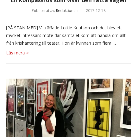
En kompassros som visar den rätta vägen
Publicerat av:
Redaktionen
2017-12-18
[PÅ STAN MED] Vi träffade Lottie Knutson och det blev ett
mycket intressant möte där samtalet kom att handla om allt
från krishantering till teater. Hon är kvinnan som flera …
Läs mera